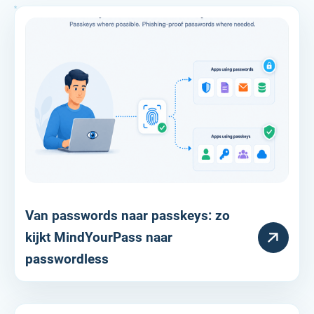
Van passwords naar passkeys: zo
RESOURCE
kijkt MindYourPass naar
passwordless