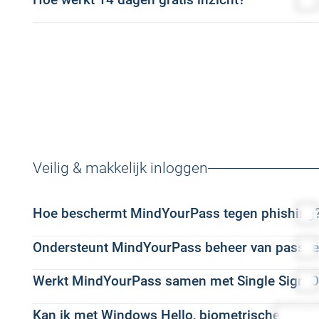
dagelijks inloggen. Dit geeft organisaties een realistisc
accounts hebben een grotere invloed op de Security Score
organisaties over actuele managementinformatie om beve
toegangsrisico's. Op basis hiervan stelt MindYourPass ee
zakelijke laptops/pc's van medewerkers op basis van een
Voorbereiding
– Installatie van de MindYourPass A
laat zien waar nog verbeteringen mogelijk zijn.
beoordeling aansluit bij het daadwerkelijke risico voor de
Met 14 dagen gratis inzicht ontdekt u eenvoudig hoe uw
beslissingen te nemen.
risico's en aanbevelingen.
MindYourPass staat klaar om je te helpen.
eindgebruikers.
De Security Score maakt zichtbaar waar de grootste verbet
welke risico's er zijn op het gebied van digitale toegang. 
Meting
– Gedurende ongeveer één maand analyseert 
Het Assessment laat organisaties zien waar de grootste r
ontwikkelt. Hierdoor kunnen organisaties prioriteiten ste
verkrijgen in webapplicaties, authenticatiemethode
Het proces bestaat uit vier stappen:
meeste impact hebben en in hoeverre de organisatie is 
de effectiviteit van het beveiligingsbeleid monitoren.
Rapportage
– Na afloop van de meetperiode stelt 
authenticatie. Daarmee biedt het een objectieve basis om 
1. Vraag 14 dagen gratis inzicht aan
De Security Score is beschikbaar op organisatie-, afdeling
resultaten, risico's en aanbevelingen gepresenteerd.
tijd te meten.
Na uw aanvraag ontvangt u de benodigde software en een 
worden geanalyseerd en aangepakt.
De totale doorlooptijd kan variëren, afhankelijk van de 
2. Installeer de MindYourPass Agent
de MindYourPass Agent wordt uitgerold.
Veilig & makkelijk inloggen
De Agent kan centraal worden uitgerold op beheerde appara
duurt meestal slechts enkele minuten.
Hoe beschermt MindYourPass tegen phishing
3. Krijg inzicht via het Dashboard
Gedurende 14 dagen brengt privacy-vriendelijk de Agent 
Ondersteunt MindYourPass beheer van passke
MindYourPass helpt organisaties om phishingrisico's tijd
authenticatiemethoden en wachtwoordveiligheid in kaart.
Wanneer gebruikers inloggen met een passkey, is de authe
Werkt MindYourPass samen met Single Sign-O
Ja. Naast wachtwoorden ondersteunt MindYourPass ook v
invloed op de werkzaamheden van gebruikers.
Voor webapplicaties die nog gebruikmaken van wachtwo
Gebruikers kunnen hierdoor veilig en eenvoudig inloggen
4. Ontvang uw resultaten en bepaal het vervolg
Kan ik met Windows Hello, biometrische verific
Ja. MindYourPass integreert met bestaande Single Sign-O