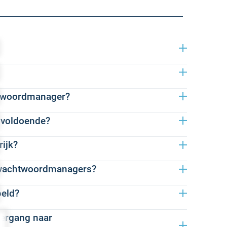
itale toegang. Het geeft organisaties controle over
ebruik en inlogrisico’s. Tegelijk helpt het
twoordmanager?
llende inlogmethoden, maar missen vaak volledig
 het mogelijk om beveiligingsbeleid centraal toe te
rkelijk inloggen.
 voldoende?
achtwoorden te beheren en meestal automatisch in
astig af te dwingen en verloopt de overgang van
uiksgemak bij iedere login: met phishingbestendige
aar gaat verder.
rvaren medewerkers onnodige drempels bij veilig
ijk?
en passkeys zijn belangrijke technologieën om
ss organisaties inzicht in applicaties,
el organisaties nog honderden applicaties die
o's. Op basis daarvan kunnen organisaties
 wachtwoordmanagers?
r SSO en passkeys, is een groot deel van het
wachtwoorden.
amen in één platform. Zo kunnen organisaties
t veilig inloggen organisatiebreed wordt geborgd.
rden. Voor deze applicaties blijven sterke, unieke
ngen en gecontroleerd overstappen naar passwordless.
s, zoals zwakke of hergebruikte wachtwoorden en
oeld?
l bij het veilig beheren en vaak automatisch
atenteerde technologie zonder centrale
 een belangrijk onderdeel van het
l van het wachtwoordprobleem op.
 gecontroleerde overgang van wachtwoorden naar
k om voor iedere applicatie een sterk en uniek
vergang naar
le toegang veilig, beheersbaar en toekomstbestendig
tijd essentieel.
rdmanager biedt het organisaties continu inzicht in