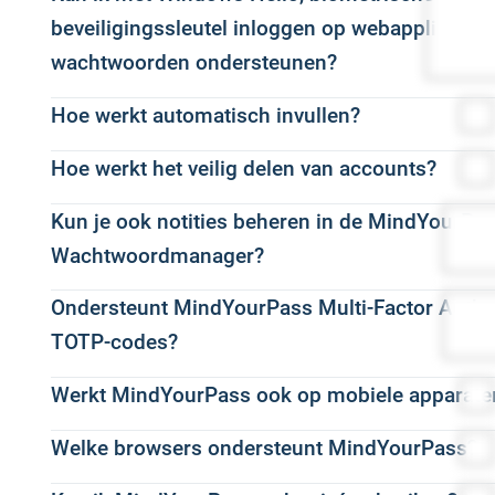
beschermingslaag. De gepatenteerde kluisloze technologie
wachtwoorden of passkeys.
Na afloop ontvangt u een overzicht van de belangrijkste i
en andere Identity Providers die SAML of OpenID Connect
beveiligingssleutel inloggen op webapplicaties 
domeingebonden wachtwoord. Hierdoor zijn wachtwoorden
hoe u verdergaat: u kunt de meting beëindigen, blijven m
In tegenstelling tot veel standaard passkey-oplossingen,
wachtwoorden ondersteunen?
wachtwoord dat voor de ene website is bedoeld niet op e
Webapplicaties die al SSO ondersteunen, blijven rechtst
met aanvullende analyses, een risicobeoordeling en een p
specifiek apparaat, besturingssysteem of ecosysteem, z
Provider. MindYourPass neemt deze authenticatie niet ov
Daarnaast vult de MindYourPass Wachtwoordmanager inlo
Hoe werkt automatisch invullen?
Ja. Met MindYourPass kunnen gebruikers ook passwordles
apparaat waarop de gebruiker met MindYourPass werkt.
inlogstroom.
website. Hierdoor hoeven gebruikers wachtwoorden niet h
gebruikersnaam en wachtwoord ondersteunen.
Zo combineert MindYourPass het gebruiksgemak van passke
Hoe werkt het veilig delen van accounts?
De MindYourPass Wachtwoordmanager herkent automatis
waardoor de kans op succesvolle phishing verder wordt v
Gebruikers melden zich aan bij MindYourPass met SSO via
Gebruikers authenticeren zich eerst via de MindYourPa
gebruikers nodig hebben.
geopend. Na verificatie van de gebruiker vult MindYourPa
daar kunnen zij vervolgens ook veilig inloggen op webapp
Zo biedt MindYourPass één veilige inlogervaring voor 
Hello, een vingerafdruk, gezichtsherkenning of een FIDO2-b
Kun je ook notities beheren in de MindYourPa
Met MindYourPass kunnen gebruikers en beheerders inlo
gebruikers niet handmatig een gebruikersnaam of wachtw
een wachtwoord werken. Voor de gebruiker voelt dit als d
applicaties.
berekent en vult MindYourPass automatisch de juiste inl
zichtbaar worden of handmatig hoeft te worden gedeeld.
Wachtwoordmanager?
bijvoorbeeld met Windows Hello, biometrische verificatie 
Automatisch invullen gebeurt uitsluitend op de juiste 
gebruiker voelt dit als een passwordless login, terwijl d
Gebruikers die toegang hebben gekregen tot een gedeeld 
wachtwoorden hoeven in te voeren.
zijn, kunnen deze niet worden ingevuld op een phishingw
Ondersteunt MindYourPass Multi-Factor Authe
Ja. Met Secure Notes kunnen gebruikers vertrouwelijke in
wachtwoord werkt.
MindYourPass Wachtwoordmanager. Het wachtwoord wordt
originele website.
Hierdoor ontstaat één consistente loginervaring voor al
gevoelige gegevens, veilig opslaan en beheren binnen M
TOTP-codes?
Hierdoor kunnen organisaties gebruikers een moderne, phi
in principeniet zichtbaar.
SSO, passkeys of wachtwoorden. MindYourPass noemt dit 
Voor gebruikers resulteert dit in een snelle en consistente 
Net als wachtwoorden worden Secure Notes niet opgeslagen
bestaande webapplicaties die nog geen ondersteuning b
Werkt MindYourPass ook op mobiele apparate
Ja. MindYourPass ondersteunt Time-based One-Time Pas
Beheerders bepalen centraal welke gebruikers toegang h
Single Sign-On naar webapplicaties die SSO nog niet ond
behouden over hoe en waar gebruikers kunnen inloggen.
dezelfde gepatenteerde kluisloze technologie als de M
authenticatiemethoden.
Factor Authentication (MFA).
moment worden gewijzigd of ingetrokken, zonder dat het
Ook voor organisaties biedt dit vergelijkbare voordele
informatie alleen toegankelijk is voor geautoriseerde gebr
Welke browsers ondersteunt MindYourPass?
Ja. De MindYourPass Wachtwoordmanager is beschikbaar
Is autofill niet beschikbaar? Dan kan de gebruiker de inl
TOTP-codes kunnen veilig worden beheerd in de MindYou
Hierdoor kunnen organisaties gedeelde accounts veilig be
is centraal te beheren via de Identity Provider. Daardoo
(copy/paste).
Secure Notes zijn momenteel beschikbaar in de MindYou
Met de app kunnen gebruikers veilig inloggen op sites 