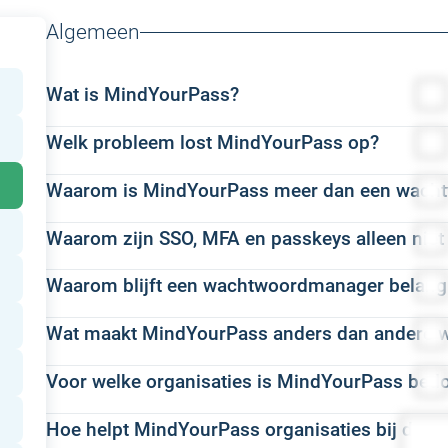
Algemeen
Wat is MindYourPass?
Welk probleem lost MindYourPass op?
MindYourPass is een Nederlands platform voor veilige dig
gebruikte applicaties, authenticatiemethoden, wachtwoordg
Waarom is MindYourPass meer dan een wach
Organisaties gebruiken honderden applicaties en verschi
medewerkers om eenvoudig en veilig in te loggen en maakt
inzicht en centrale controle over hoe medewerkers daadwe
passen en af te dwingen.
Waarom zijn SSO, MFA en passkeys alleen niet
Een traditionele wachtwoordmanager helpt gebruikers w
Daardoor blijven risico’s bestaan, is beveiligingsbeleid l
Zo combineert MindYourPass controle, veiligheid en gebr
te vullen. MindYourPass biedt deze functionaliteit ook, m
wachtwoorden naar passwordless versnipperd. Tegelijk e
Waarom blijft een wachtwoordmanager belangr
Single Sign-On (SSO), Multi-Factor Authentication (MFA) 
wachtwoorden waar nodig en passkeys waar mogelijk.
Naast een krachtige wachtwoordmanager geeft MindYourPa
inloggen.
digitale toegang veiliger te maken. Toch ondersteunen ve
authenticatiemethoden, wachtwoordgebruik en inlogrisic
Wat maakt MindYourPass anders dan andere
Hoewel steeds meer applicaties ondersteuning bieden voo
hiervan geen gebruikmaken en nog afhankelijk zijn van 
MindYourPass brengt inzicht, beleid en gebruiksgemak s
beveiligingsbeleid centraal toepassen en afdwingen, zoda
huidige applicatielandschap nog afhankelijk van wachtwoo
risico’s gericht verkleinen, veilige inlogmethoden afdwi
Juist binnen deze applicaties ontstaan veel cyberrisico'
Voor welke organisaties is MindYourPass bed
Traditionele wachtwoordmanagers helpen gebruikers voora
wachtwoorden de basis voor veilige digitale toegang.
Daarnaast onderscheidt MindYourPass zich door zijn gep
phishing. Daarom blijven wachtwoorden de komende jaren
invullen van wachtwoorden. Daarmee lossen zij een dee
wachtwoordkluis en ondersteunt het organisaties bij de
In de praktijk blijkt het voor gebruikers vrijwel onmogelij
Hoe helpt MindYourPass organisaties bij de o
MindYourPass is ontwikkeld voor organisaties die digita
applicatielandschap en is veilig wachtwoordgebruik nog al
MindYourPass gaat verder. Naast een krachtige wachtwoo