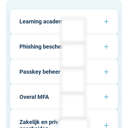
Learning academy
Uitgebreide online how-to academy met
tutorials en instructies voor eindgebruikers
Phishing bescherming
en beheerders
Voorkom phishing van wachtwoorden door
slimme herkenning van frauduleuze
Passkey beheer
inlogpagina’s
Laat MindYourPass jouw passkeys
platformonafhankelijk beheren
Overal MFA
Bescherm elke zakelijke applicatie met een
extra beveiligingslaag, ook applicaties die
Zakelijk en privé
zelf niet over MFA beschikken