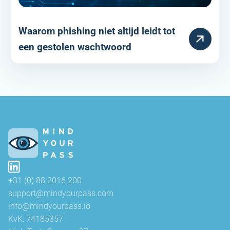
Waarom phishing niet altijd leidt tot
RESOURCE
een gestolen wachtwoord
+31 (0) 88 2016 200
support@mindyourpass.com
info@mindyourpass.io
KvK: 74185357