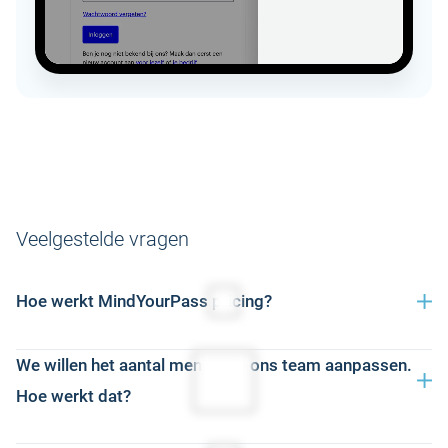
Veelgestelde vragen
Hoe werkt MindYourPass pricing?
Onze prijzen zijn gebaseerd op het aantal gebruikers en
We willen het aantal mensen in ons team aanpassen.
een looptijd van 12 maanden. Je kiest eenvoudig het
Hoe werkt dat?
pakket dat past bij jouw organisatie — alleen meten,
wachtwoordmanager of de complete 2.0-oplossing.We
MindYourPass is flexibel. Je kunt gebruikers eenvoudig