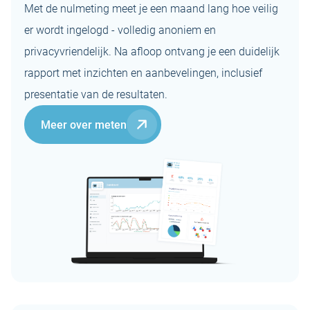
inlogpagina's
biometrie (o.a.
Met de nulmeting meet je een maand lang hoe veilig
Windows Hello en
Minimale
-
er wordt ingelogd - volledig anoniem en
Gebruikerstrainingen
Yubikey)
verwerking van
Nederlands- en
-
online of op locatie
Importeren van
persoonsgegevens
Engelstalige
privacyvriendelijk. Na afloop ontvang je een duidelijk
wachtwoorden
instructies en
rapport met inzichten en aanbevelingen, inclusief
support
ISO 27001
presentatie van de resultaten.
Beschermde
certificaat
-
notities (Secret
Software altijd up-
Meer over meten
Notes)
to-date
DataPro
(GDPR/AVG)
-
Gratis privegebruik
certificaat
wachtwoordmanager
Hosting in
Nederland (EU)