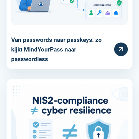
Van passwords naar passkeys: zo
RESOURCE
kijkt MindYourPass naar
passwordless