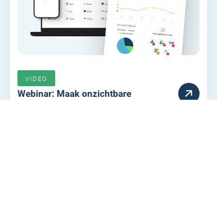
VERLOPEN
VIDEO
Webinar: Maak onzichtbare
inlogrisicos zichtbaar