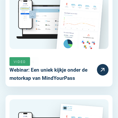
VERLOPEN
VIDEO
Webinar: Een uniek kijkje onder de
motorkap van MindYourPass