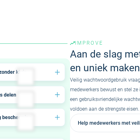
direct met verbeteren.
IMPROVE
Aan de slag met
en uniek maken
zonder kluis
Veilig wachtwoordgebruik vraag
htwoorden niet meer op in
medewerkers bewust en stel ze 
bare kluis. De
s delen
een gebruiksvriendelijke wach
teerde technologie van
lig de toegang tot gedeelde
voldoen aan de strengste eisen.
Pass is kluisloos, maar
s met geautoriseerde
g bescherming
ceert wachtwoorden
Help medewerkers met veil
n zonder het wachtwoord
je inlogt.
 phishing van
orden door slimme