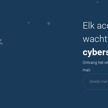
Elk ac
wacht
cyber
Ontvang het wh
mail.