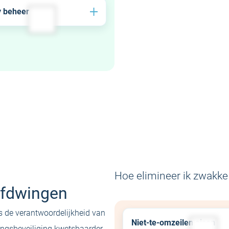
 beheer
ing van frauduleuze
ina’s
ndYourPass jouw passkeys
onafhankelijk beheren
Hoe elimineer ik zwakk
afdwingen
is de verantwoordelijkheid van
Niet-te-omzeilen eisen
ngsbeveiliging kwetsbaarder.