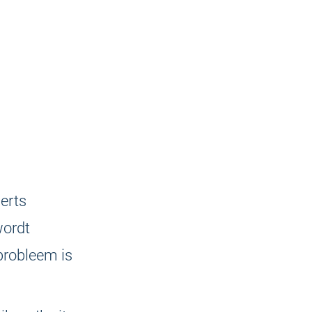
erts
wordt
probleem is