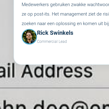
Medewerkers gebruiken zwakke wachtwoorde
ze op post-its. Het management ziet de risic
zoeken naar een oplossing en komen uit b
Rick Swinkels
Commercial Lead