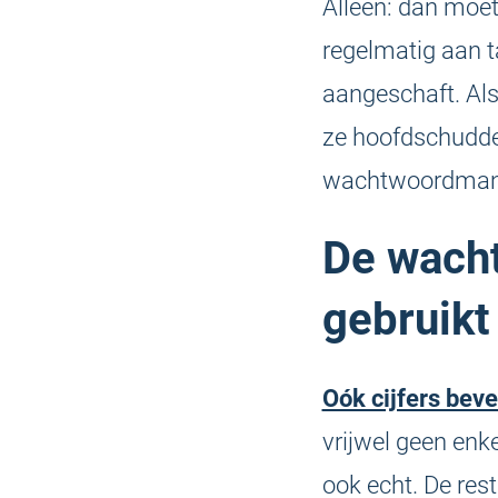
Alleen: dan moet
regelmatig aan 
aangeschaft. Al
ze hoofdschudden
wachtwoordmanage
De wach
gebruikt
Oók cijfers bev
vrijwel geen en
ook echt. De res