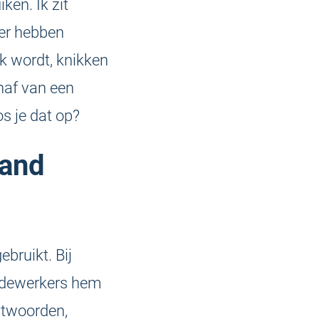
en. Ik zit
ger hebben
k wordt, knikken
haf van een
s je dat op?
and
ruikt. Bij
medewerkers hem
htwoorden,