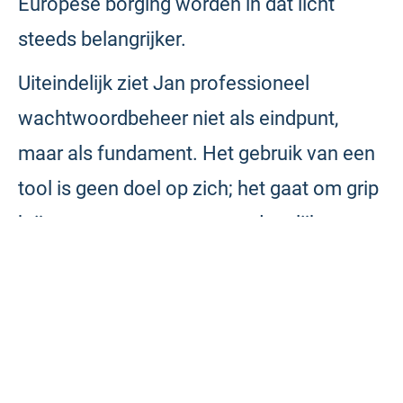
Europese borging worden in dat licht
steeds belangrijker.
Uiteindelijk ziet Jan professioneel
wachtwoordbeheer niet als eindpunt,
maar als fundament. Het gebruik van een
tool is geen doel op zich; het gaat om grip
krijgen op een concreet en dagelijks
risico. In die context past MindYourPass
volgens hem binnen de keuzes die
scholen nu moeten maken om hun
digitale basis structureel te versterken.